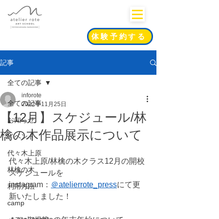
体験予約する
記事
全ての記事
inforote
全ての記事
2022年11月25日
【12月】スケジュール/林
お知らせ
檎の木作品展示について
イベント
代々木上原
代々木上原/林檎の木クラス12月の開校
林檎の木
スケジュールを
instagram：
＠atelierrote_press
にて更
利用方法
新いたしました！
camp