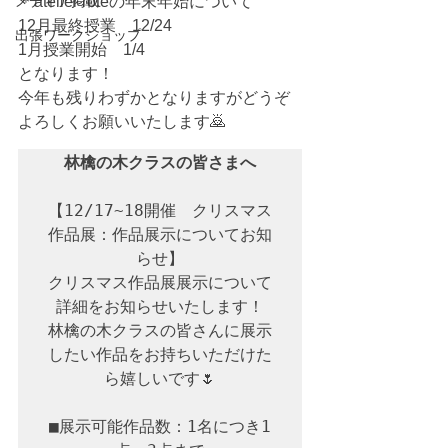
メディア掲載
＊atelier roteの年末年始について
12月最終授業　12/24
出張ワークショップ
1月授業開始　1/4
となります！
今年も残りわずかとなりますがどうぞ
よろしくお願いいたします🙇
【12/17~18開催　クリスマス
作品展：作品展示についてお知
らせ】

クリスマス作品展展示について
詳細をお知らせいたします！

林檎の木クラスの皆さんに展示
したい作品をお持ちいただけた
ら嬉しいです🌷

■展示可能作品数：1名につき1