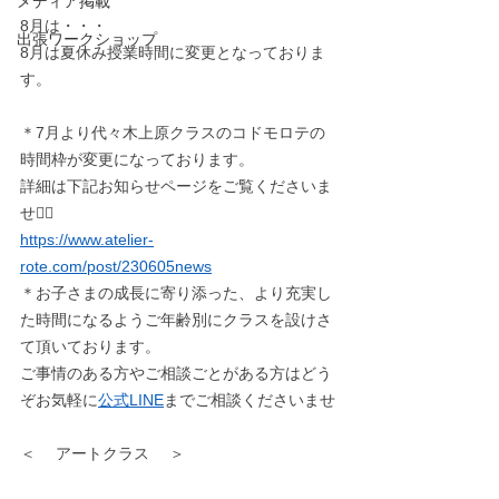
メディア掲載
8月は・・・
出張ワークショップ
8月は夏休み授業時間に変更となっておりま
す。
＊7月より代々木上原クラスのコドモロテの
時間枠が変更になっております。
詳細は下記お知らせページをご覧くださいま
せ🙇‍♀️
https://www.atelier-
rote.com/post/230605news
＊お子さまの成長に寄り添った、より充実し
た時間になるよう​​ご年齢別にクラスを設けさ
て頂いております。
ご事情のある方やご相談ごとがある方はどう
ぞお気軽に
公式LINE
までご相談くださいませ
＜　 アートクラス　 ＞