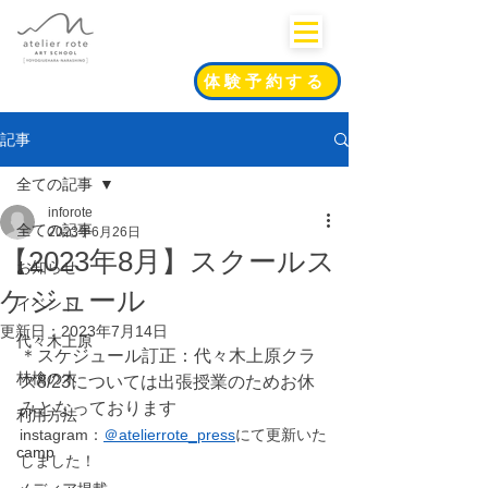
体験予約する
記事
全ての記事
inforote
全ての記事
2023年6月26日
【2023年8月】スクールス
お知らせ
ケジュール
イベント
更新日：
2023年7月14日
代々木上原
＊スケジュール訂正：代々木上原クラ
林檎の木
ス8/23については出張授業のためお休
みとなっております
利用方法
instagram：
＠atelierrote_press
にて更新いた
camp
しました！