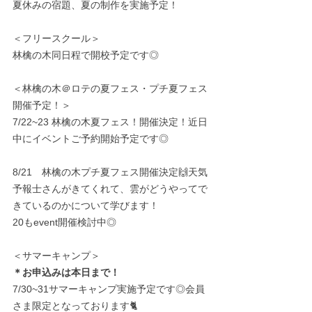
夏休みの宿題、夏の制作を実施予定！
＜フリースクール＞
林檎の木同日程で開校予定です◎
＜林檎の木＠ロテの夏フェス・プチ夏フェス
開催予定！＞
7/22~23 林檎の木夏フェス！開催決定！近日
中にイベントご予約開始予定です◎
8/21　林檎の木プチ夏フェス開催決定🙌天気
予報士さんがきてくれて、雲がどうやってで
きているのかについて学びます！
20もevent開催検討中◎
＜サマーキャンプ＞
＊お申込みは本日まで！
7/30~31サマーキャンプ実施予定です◎会員
さま限定となっております🐈