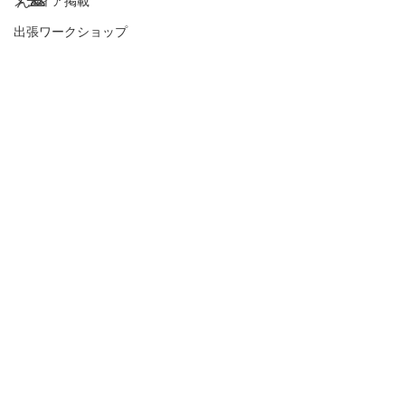
メディア掲載
ん
🙇
出張ワークショップ