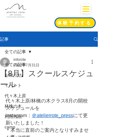
体験予約する
記事
全ての記事
inforote
全ての記事
2022年7月31日
【8月】スクールスケジュ
お知らせ
ール
イベント
代々木上原
代々木上原/林檎の木クラス8月の開校
林檎の木
スケジュールを
instagram：
＠atelierrote_press
にて更
利用方法
新いたしました！
camp
＊本当に直前のご案内となりすみませ