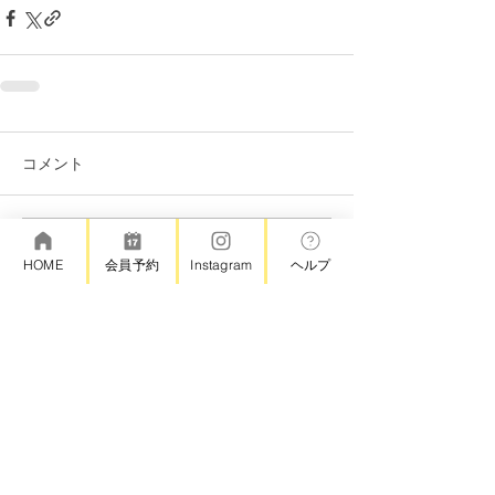
コメント
コメントを追加…
HOME
会員予約
Instagram
ヘルプ
©アトリエろて
＊キャンセルポリシー
・スクール受講日の前日23時59分までの予約の変更・キャン
セル 無料
・スクール受講日の当日0時以降の予約の変更またはキャンセ
ル ご予約料金の100%