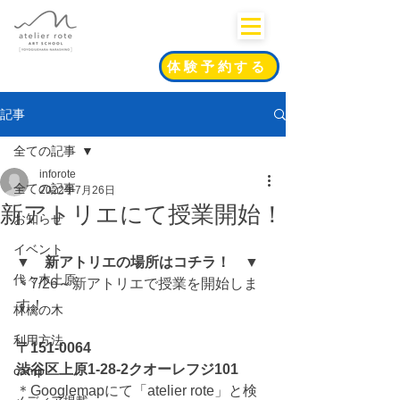
体験予約する
記事
全ての記事
inforote
全ての記事
2022年7月26日
新アトリエにて授業開始！
お知らせ
イベント
▼　新アトリエの場所はコチラ！　▼
代々木上原
＊7/26～新アトリエで授業を開始しま
す！
林檎の木
利用方法
〒151-0064
渋谷区上原1-28-2クオーレフジ101
camp
＊Googlemapにて「atelier rote」と検