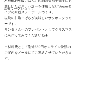
メディア掲載
『発酵おうちごはん』の絹川美那子先生にお
越しいただき、
バターを使用しないVeganタ
出張ワークショップ
イプの米粉スノーボールづくり。
塩麹の甘塩っぱさが美味しいサクホロクッキ
ーです。
サンタさんへのプレゼントとしてクリスマス
にも作ってみてくださいね🎄
＊材料費として別途550円オンライン決済の
ご案内をメールにてご連絡させていただきま
す。