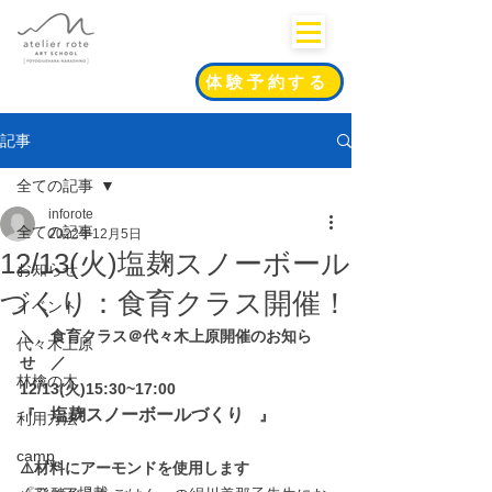
体験予約する
記事
全ての記事
inforote
全ての記事
2022年12月5日
12/13(火)塩麹スノーボール
お知らせ
づくり：食育クラス開催！
イベント
＼　食育クラス＠代々木上原開催のお知ら
代々木上原
せ　／
林檎の木
12/13(火)15:30~17:00
塩麹スノーボールづくり
『　
　』
利用方法
camp
⚠️材料にアーモンドを使用します