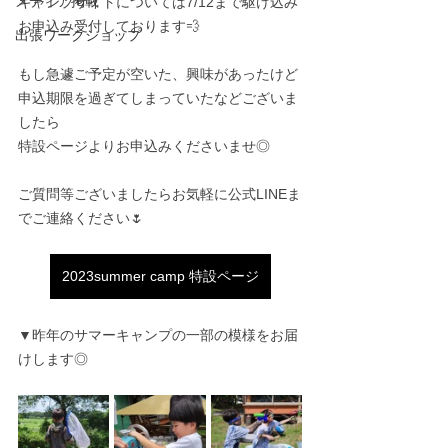
メディア掲載
キャンプサイトについては7/12まで駆け込み
お申込み受付しております💨
出張ワークショップ
もし急遽ご予定が空いた、興味があったけど
申込期限を過ぎてしまっていたなどございま
したら
特設ページよりお申込みくださいませ◎
ご質問等ございましたらお気軽に公式LINEま
でご連絡ください🌷
2023summer camp 特設ページ
▼昨年のサマーキャンプの一部の模様をお届
けします◎