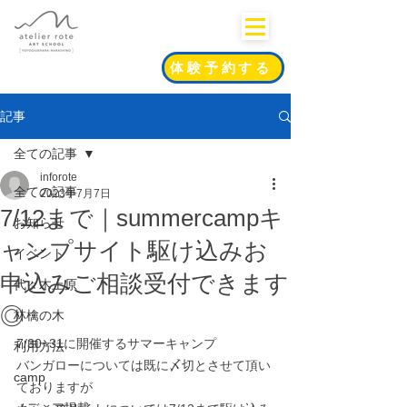
体験予約する
記事
全ての記事
inforote
全ての記事
2023年7月7日
7/12まで｜summercampキ
お知らせ
ャンプサイト駆け込みお
イベント
申込みご相談受付できます
代々木上原
◎
林檎の木
7/30~31に開催するサマーキャンプ
利用方法
バンガローについては既に〆切とさせて頂い
camp
ておりますが