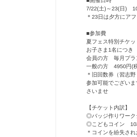
■開催日時
7/22(土)～23(日)　10
＊23日は夕方にア
■参加費
夏フェス特別チケッ
お子さま1名につき
会員の方　毎月プラ
一般の方　4950円(
＊旧回数券（習志野
参加可能でございま
さいませ
【チケット内訳】
◎バッジ作りワーク
◎こどもコイン　10
＊コインを紛失され