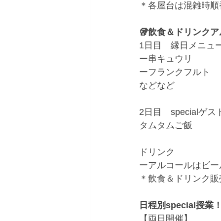
＊各屋台は混雑時順
🥡飲食＆ドリンク
1日目　縁日メニュ
ー串キュウリ
ーフランクフルト
などなど
2日目　specialゲ
タムタムご飯
ドリンク
ーアルコールはビー
＊飲食＆ドリンク販
日程別special授業
【両日開催】