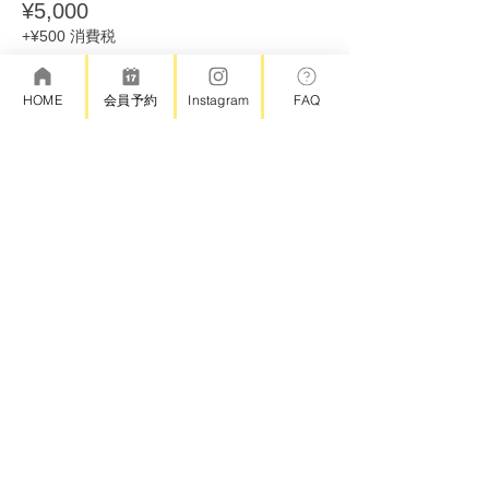
¥5,000
+¥500 消費税
HOME
会員予約
Instagram
FAQ
Share this event
© Atelier Rote
＊キャンセルポリシー
・スクール受講日の前日23時59分までの予約の変更・キャン
セル 無料
・スクール受講日の当日0時以降の予約の変更またはキャンセ
ル ご予約料金の100%
​株式会社ロテ会社情報