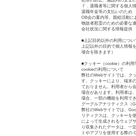
犯罪の防止、施設内の安全
７．退職者等に関する個人
退職年金等の支払いのため
OB会の案内等、親睦活動に
物故者慰霊のための必要な
会社状況に関する情報提供
■上記目的以外の利用につい
上記以外の目的で個人情報
場合を除きます）
■クッキー（cookie）の利
cookieの利用について
弊社のWebサイトでは、ク
す。クッキーにより、端末
ておりません。利用者から
場合があります。利用者は
場合、一部の機能を利用で
グーグルアナリティクス（Goog
弊社のWebサイトでは、G
リティクスは、クッキーを使
によって生成されるウェブサ
り収集されたデータは、一定期
トやアプリを使用する際の Google