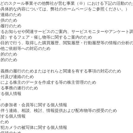
 roteなどのスクール事業その他弊社が営む事業（※）における下記の活動の
の具体的な内容については、弊社のホームページをご参照ください。）
ご連絡のため
提供のため
の履行のため
するお知らせや関連サービスのご案内、サービスモニターやアンケート
協賛）するフェア・催し物等に関するご案内のため
の目的で行う、取得した購買履歴、閲覧履歴・行動履歴等の情報の分析
の他ご依頼等への対応のため
目的のため
目的のため
・義務の履行のためまたはそれらと関連を有する事項の対応のため
送付及び連絡のため
準による株主のデータを作成する等の株主管理のため
する事務の遂行のため
する個人情報
め
体の参加者・会員等に関する個人情報
に伴う連絡、相談、検討、情報提供および配布物等の授受のため
関する個人情報
のため
防犯カメラの被写体に関する個人情報