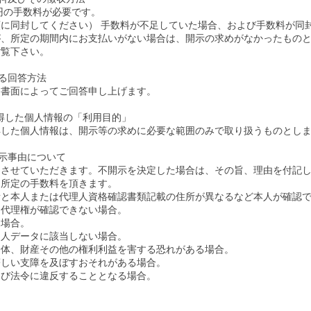
0円の手数料が必要です。
に同封してください） 手数料が不足していた場合、および手数料が同
が、所定の期間内にお支払いがない場合は、開示の求めがなかったもの
ご覧下さい。
する回答方法
に書面によってご回答申し上げます。
取得した個人情報の「利用目的」
得した個人情報は、開示等の求めに必要な範囲のみで取り扱うものとし
開示事由について
とさせていただきます。不開示を決定した場合は、その旨、理由を付記
も所定の手数料を頂きます。
所と本人または代理人資格確認書類記載の住所が異なるなど本人が確認
、代理権が確認できない場合。
た場合。
個人データに該当しない場合。
身体、財産その他の権利利益を害する恐れがある場合。
著しい支障を及ぼすおそれがある場合。
よび法令に違反することとなる場合。