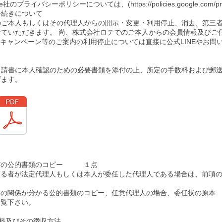
プライバシーポリシーについては、(https://policies.google.com/
手続きについて
のご本人もしくはその代理人からの開示・変更・利用停止、消去、第三
ていただきます。 尚、株式会社ロテでのご本人からの会員情報及びご
いての案内やキャンペーン等のご案内の利用停止については直接に公式LINEや
申請書に本人確認のための必要書類を添付の上、所定の手数料および郵
げます。
などの公的書類のコピー １点
する者が法定代理人もしくは本人が委任した代理人である場合は、前項
との関係が分かる公的書類のコピー、任意代理人の場合、委任状の原
ご覧下さい。
数料及びその徴収方法