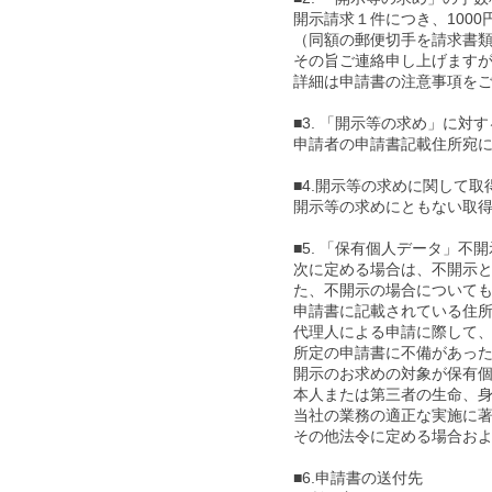
開示請求１件につき、100
（同額の郵便切手を請求書類
その旨ご連絡申し上げます
詳細は申請書の注意事項を
■3. 「開示等の求め」に対
申請者の申請書記載住所宛
■4.開示等の求めに関して
開示等の求めにともない取
■5. 「保有個人データ」不
次に定める場合は、不開示
た、不開示の場合について
申請書に記載されている住
代理人による申請に際して
所定の申請書に不備があっ
開示のお求めの対象が保有
本人または第三者の生命、
当社の業務の適正な実施に
その他法令に定める場合お
■6.申請書の送付先