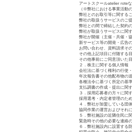
アートスクールatelier
（※弊社における事業活動
弊社とのお取引等に関する
弊社の取扱うサービスのご
弊社との間で締結した契約
弊社が取扱うサービスに関
弊社が開催（主催・共催・
新サービス等の開発・広告
お問い合わせ、資料請求そ
その他上記項目に付随する
その他事前にご同意頂いた
２．株主に関する個人情報
会社法に基づく権利の行使
年次報告書その他配布物の
各種法令に基づく所定の基
支払調書の作成・提出に関
３．採用応募者の方々に関
採用選考・内定者管理のた
４．弊社が加盟している団
協同作業の運営およびそれ
５．弊社施設の近隣住民に
緊急時その他の必要な連絡
６．弊社施設内に設置する