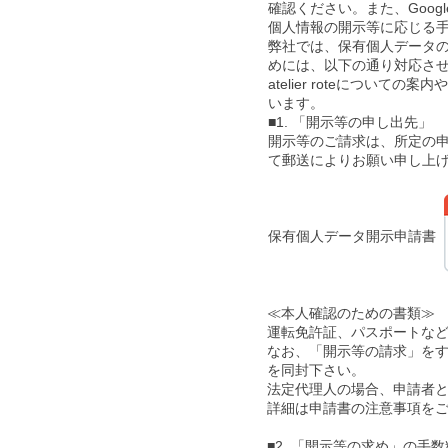
確認ください。また、Google社の
個人情報の開示等に応じる
弊社では、保有個人データ
めには、以下の通り対応させ
atelier roteにつ
います。
■1. 「開示等の申し出先」
開示等のご請求は、所定の
て郵送によりお願い申し上
保有個人データ開示申請書
≪本人確認のための書類≫
運転免許証、パスポート
なお、「開示等の請求」を
を同封下さい。
法定代理人の場合、申請者
詳細は申請書の注意事項を
■2. 「開示等の求め」の手