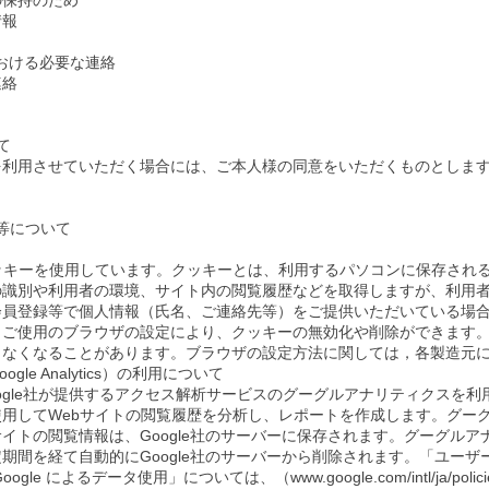
の保持のため
情報
おける必要な連絡
連絡
て
を利用させていただく場合には、ご本人様の同意をいただくものとしま
用等について
ッキーを使用しています。クッキーとは、利用するパソコンに保存され
の識別や利用者の環境、サイト内の閲覧履歴などを取得しますが、利用
会員登録等で個人情報（氏名、ご連絡先等）をご提供いただいている場
、ご使用のブラウザの設定により、クッキーの無効化や削除ができます
きなくなることがあります。ブラウザの設定方法に関しては，各製造元
le Analytics）の利用について
oogle社が提供するアクセス解析サービスのグーグルアナリティクスを
用してWebサイトの閲覧履歴を分析し、レポートを作成します。グー
イトの閲覧情報は、Google社のサーバーに保存されます。グーグル
間を経て自動的にGoogle社のサーバーから削除されます。「ユーザーが 
 によるデータ使用」については、（www.google.com/intl/ja/policies/