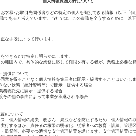
個人情報保護方針について
、お客様･お取引先関係者などの特定の個人を識別できる情報（以下「個
務であると考えています。当社では、この責務を全うするために、以下
公正な手段によって行います。
的をできるだけ特定し明らかにします。
的の範囲内で、具体的な業務に応じて権限を有する者が、業務上必要な
・提供について
の同意を得ることなく個人情報を第三者に開示・提供することはいたし
ができない状態（統計資料等）で開示・提供する場合
で、業務委託先に開示・提供する場合
業譲渡その他の事由によって事業が承継される場合
置)について
セス、個人情報の紛失、改ざん、漏洩などを防止するため、個人情報の
、実行するほか、責任者の権限の明確化、従業者への教育・訓練、管理
理・監督等、必要かつ適切な安全管理措置を講じます。安全管理措置に