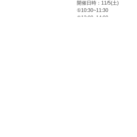
開催日時：11/5(土)
①10:30~11:30
②13:00~14:00
③15:00~16:00
参加料：お子さま1名につき6,
1個追加ごとに2,200円(税込
開催場所：代々木上原トリ
(渋谷区上原1-28-2クオーレ
定員：各回10名
申し込み方法：本イベント
会員さま先行お申し込みスタート
一般お申し込みスタート：9/26
＊会員さまでご予約が埋ま