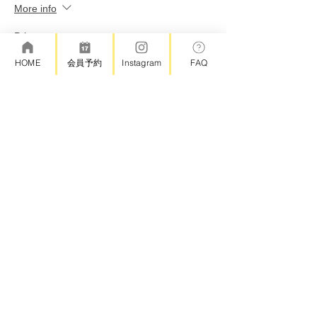
More info
Price
¥4,000
HOME
会員予約
Instagram
FAQ
+¥400 消費税
Sale ended
Ticket type
追加：day2博物館＆自然観察
ツアー
More info
Price
¥4,000
+¥400 消費税