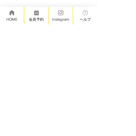
HOME
会員予約
Instagram
ヘルプ
このイベントをシェア
©アトリエろて
＊キャンセルポリシー
・スクール受講日の前日23時59分までの予約の変更・キャン
セル 無料
・スクール受講日の当日0時以降の予約の変更またはキャンセ
ル ご予約料金の100%
​株式会社ロテ会社情報
特定商取引に基づく表記