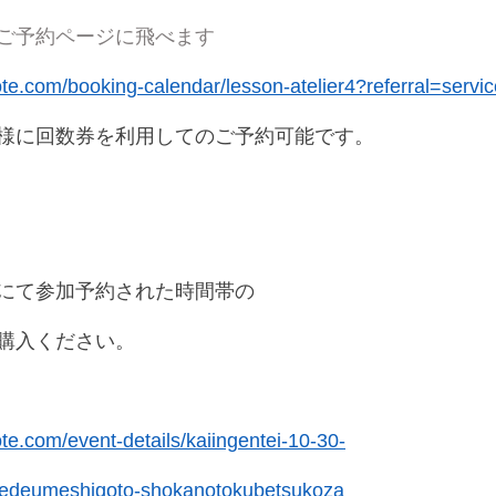
ご予約ページに飛べます
rote.com/booking-calendar/lesson-atelier4?referral=servi
様に回数券を利用してのご予約可能です。
にて参加予約された時間帯の
購入ください。
ote.com/event-details/kaiingentei-10-30-
edeumeshigoto-shokanotokubetsukoza