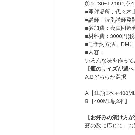
①10:30~12:00＼②13
■開催場所：代々木
■講師：特別講師発
■参加費：会員回数
■材料費：3000円(税
■ご予約方法：DM
■内容：
いろんな味を作って
【瓶のサイズが選べ
A.Bどちらか選択
A【1L瓶1本＋400M
B【400ML瓶3本】
【お好みの漬け方が
瓶の数に応じて、お