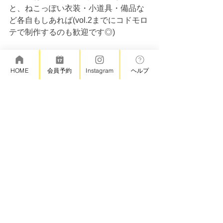
と、ねこっぽい衣装・小道具・備品な
ど各自もしあれば(vol.2までにコドモロ
テで制作するのも歓迎です◎)  
申込〆切：
林檎の木
HOME
会員予約
Instagram
ヘルプ
5/8終日まで
代々木上原
5/15終日まで 
▼お申込みはこちらから
林檎の木＠みんなで映画を作って
みよう！｜映像制作ワークショッ