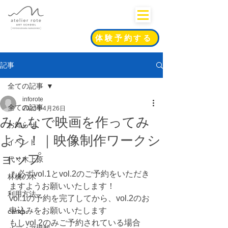
体験予約する
記事
全ての記事
inforote
全ての記事
2023年4月26日
みんなで映画を作ってみ
お知らせ
よう！｜映像制作ワークシ
イベント
ョップ
代々木上原
＊必ずvol.1とvol.2のご予約をいただき
林檎の木
ますようお願いいたします！
利用方法
vol.1の予約を完了してから、vol.2のお
申込みをお願いいたします
camp
もしvol.2のみご予約されている場合