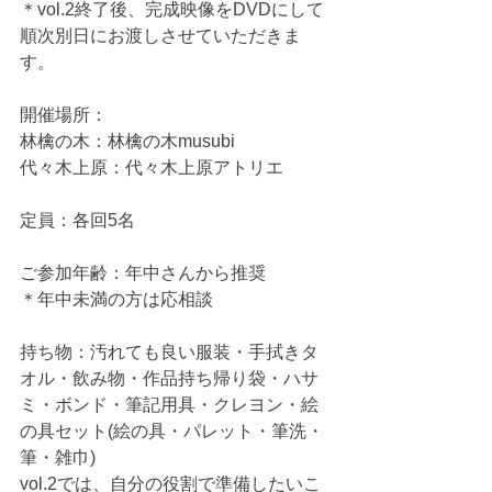
＊vol.2終了後、完成映像をDVDにして
順次別日にお渡しさせていただきま
す。  
開催場所：
林檎の木：林檎の木musubi
代々木上原：代々木上原アトリエ  
定員：各回5名  
ご参加年齢：年中さんから推奨 
＊年中未満の方は応相談  
持ち物：汚れても良い服装・手拭きタ
オル・飲み物・作品持ち帰り袋・ハサ
ミ・ボンド・筆記用具・クレヨン・絵
の具セット(絵の具・パレット・筆洗・
筆・雑巾) 
vol.2では、自分の役割で準備したいこ