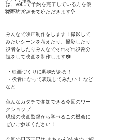
メディア掲載
は、vol.1で予約を完了している方を優
出張ワークショップ
先予約とさせていただきます💦
みんなで映画制作をします！撮影して
みたいシーンを考えたり、撮影したり 
役者をしたりみんなでそれぞれ役割分
担をして映画を制作します📷
 ・映画づくりに興味がある！
 ・役者になって表現してみたい！ など
など
色んなカタチで参加できる今回のワー
クショップ
現役の映画監督から学べるこの機会に
ぜひご参加ください！
今回の日下玉巳(たまちゃん)先生のご紹