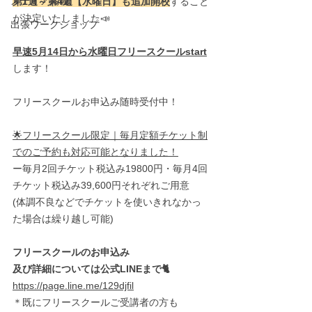
メディア掲載
第1週～第4週【水曜日】も追加開校
すること
が決定いたしました📣
出張ワークショップ
早速5月14日から水曜日フリースクールstart
します！
フリースクールお申込み随時受付中！
🌟フリースクール限定｜毎月定額チケット制
でのご予約も対応可能となりました！
ー毎月2回チケット
税込み19800円
・毎月4回
チケット
税込み39,600円
それぞれご用意
(体調不良などでチケットを使いきれなかっ
た場合は繰り越し可能)
フリースクールのお申込み
及び詳細については公式LINEまで🐈
https://page.line.me/129djfil
＊既にフリースクールご受講者の方も