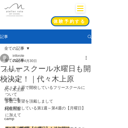
体験予約する
記事
全ての記事
inforote
全ての記事
2025年4月30日
フリースクール水曜日も開
お知らせ
校決定！｜代々木上原
イベント
代々木上原で開校しているフリースクールに
代々木上原
ついて
林檎の木
多数ご要望を頂戴しまして
現在開校している第1週～第4週の【月曜日】
利用方法
に加えて
camp