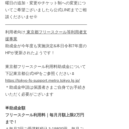
曜日の追加・変更やチケット制への変更につ
いてご希望ございましたら公式LINEまでご相
談くださいませ🌞
利用者向け
 東京都フリースクール等利用者支
援事業
助成金が今年度も実施決定&本日令和7年度の
HPが更新されたようです！
東京都フリースクール利用料助成金について
下記東京都公式HPをご参照ください🌷
https://tokyo-fs-support.metro.tokyo.lg.jp/
＊助成金申請は保護者さまご自身でお手続き
いただく必要がございます
🌟助成金額
フリースクール利用料｜毎月月額上限2万円
まで！
＊毎月2回ご受講料税込み19800円→毎月ご