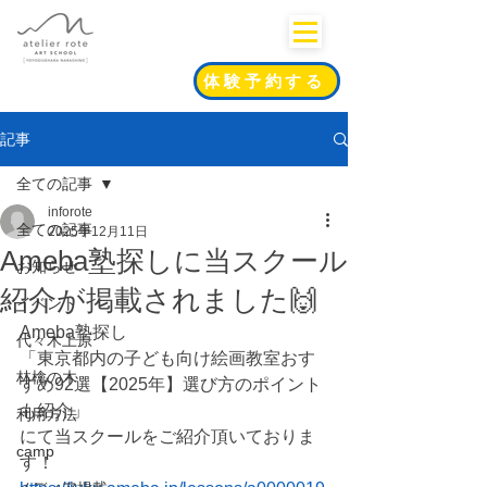
体験予約する
記事
全ての記事
inforote
全ての記事
2025年12月11日
Ameba塾探しに当スクール
お知らせ
紹介が掲載されました🙌
イベント
Ameba塾探し
代々木上原
「東京都内の子ども向け絵画教室おす
林檎の木
すめ92選【2025年】選び方のポイント
も紹介」
利用方法
にて当スクールをご紹介頂いておりま
camp
す！