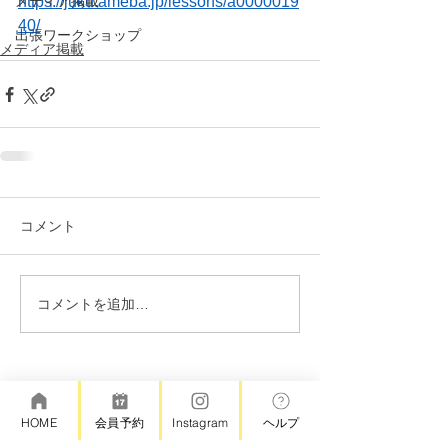
メディア掲載
https://juku.ameba.jp/lessons/a0000019
40/
出張ワークショップ
メディア掲載
コメント
コメントを追加…
©アトリエろて
HOME
会員予約
Instagram
ヘルプ
＊キャンセルポリシー