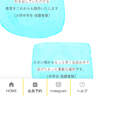
引き出していただける
教室をこれからも期待いたします
（小学中学年 保護者様）
小さい頃から
もっと早く出会わせて
あげたかった素敵な場所
です。
（中学生 保護者様）
HOME
会員予約
Instagram
ヘルプ
小学校高学年になってから大好きだった絵を描くことに少
し自信が無くなってしまったので、ロテに通い始めまし
た。
他の教室のようなやり方を習うのではなく