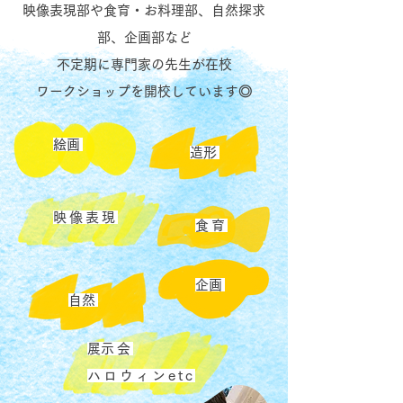
映像表現部や食育・お料理部、自然探求
部、企画部など
不定期に専門家の先生が在校
ワークショップを開校しています◎
​絵画
​造形
映像表現
食育
​企画
​自然
​展示会
ハロウィンetc