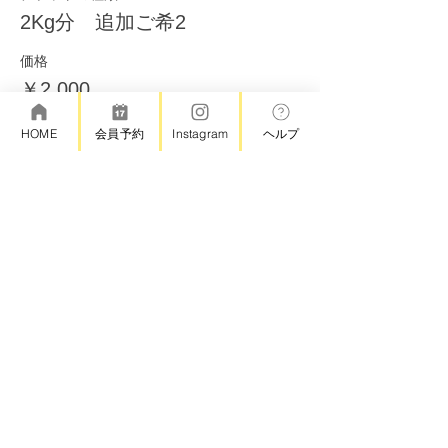
2Kg分 追加ご希2
価格
￥2,000
HOME
会員予約
Instagram
ヘルプ
このイベントをシェア
©アトリエろて
＊キャンセルポリシー
・スクール受講日の前日23時59分までの予約の変更・キャン
セル 無料
・スクール受講日の当日0時以降の予約の変更またはキャンセ